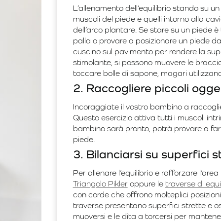
L’allenamento dell’equilibrio stando su un
muscoli del piede e quelli intorno alla ca
dell’arco plantare. Se stare su un piede è 
palla o provare a posizionare un piede dav
cuscino sul pavimento per rendere la super
stimolante, si possono muovere le braccia,
toccare bolle di sapone, magari utilizza
2. Raccogliere piccoli ogget
Incoraggiate il vostro bambino a raccoglier
Questo esercizio attiva tutti i muscoli intri
bambino sarà pronto, potrà provare a farlo 
piede.
3. Bilanciarsi su superfici s
Per allenare l’equilibrio e rafforzare l’area 
Triangolo Pikler
oppure le
traverse di equi
con corde che offrono molteplici posizioni
traverse presentano superfici strette e os
muoversi e le dita a torcersi per mantenere