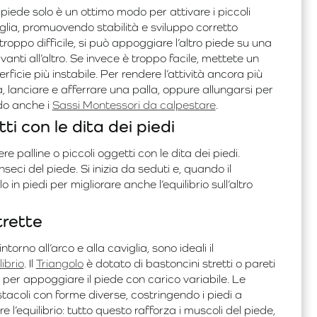
 piede solo è un ottimo modo per attivare i piccoli
viglia, promuovendo stabilità e sviluppo corretto
troppo difficile, si può appoggiare l’altro piede su una
anti all’altro. Se invece è troppo facile, mettete un
ficie più instabile. Per rendere l’attività ancora più
 lanciare e afferrare una palla, oppure allungarsi per
ndo anche i
Sassi Montessori da calpestare
.
ti con le dita dei piedi
e palline o piccoli oggetti con le dita dei piedi.
nseci del piede. Si inizia da seduti e, quando il
in piedi per migliorare anche l’equilibrio sull’altro
trette
intorno all’arco e alla caviglia, sono ideali il
librio
. Il
Triangolo
è dotato di bastoncini stretti o pareti
 per appoggiare il piede con carico variabile. Le
tacoli con forme diverse, costringendo i piedi a
 l’equilibrio: tutto questo rafforza i muscoli del piede,