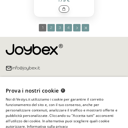
179 €
1
2
3
4
info@joybex.it
Link utili
Prova i nostri cookie 🍪
Account
Noi di Vestys.it utilizziamo i cookie per garantire il corretto
funzionamento del sito e, con il tuo consenso, anche per
Informazioni sul negozio
personalizzare contenuti, analizzare il traffico e mostrarti offerte e
pubblicità personalizzate. Cliccando su "Accetta tutti" acconsenti
all'utilizzo dei cookie. In alternativa puoi scegliere quali cookie
autorizzare.
Informativa sulla privacy