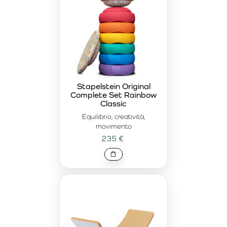
Uno dei prodotti più amati è la
tavola da equilibrio
, che
offre ai bambini infinite possibilità di gioco e movimento. È
uno strumento eccellente per migliorare l’equilibrio, sia che
venga utilizzata per dondolarsi, arrampicarsi o come
parte di diversi scenari di gioco. Grazie al suo design
semplice e resistente, è adatta a bambini di tutte le età.
Travi di equilibrio – un modo divertente per
Stapelstein Original
migliorare la stabilità
Complete Set Rainbow
Classic
Un altro ottimo strumento per sviluppare l’equilibrio sono le
Equilibrio, creatività,
travi di equilibrio
. Queste travi permettono ai bambini di
movimento
esercitarsi camminando in equilibrio, migliorando così la
235 €
coordinazione e la stabilità. Possono essere utilizzate per
varie attività motorie, insegnando ai bambini a mantenere
l’equilibrio e a concentrarsi sui propri movimenti. Le travi
sono perfette sia per il gioco individuale che di gruppo.
Stapelstein Original Set Rainbow Pastel +
Board – set ludico per equilibrio e creatività
Per chi cerca un set multifunzionale e creativo,