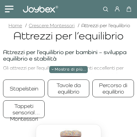
home
Home
Crescere Montessori
Attrezzi per l’equilibrio
Attrezzi per l’equilibrio
Attrezzi per l’equilibrio per bambini – sviluppa
equilibrio e stabilità
Gli attrezzi per l’equilibrio sono strumenti eccellenti per
migliorare l’equilibrio, la coordinazione e la stabilità fisica
nei bambini. Questi strumenti sono progettati per
Tavole da
Percorso di
Stapelstein
permettere ai bambini di sviluppare le loro capacità
equilibrio
equilibrio
motorie in modo ludico, migliorando al contempo le loro
abilità di movimento. Nel nostro e-shop troverai un’ampia
Tappeti
gamma di prodotti per l’equilibrio che supportano non solo
sensoriali
lo sviluppo fisico, ma anche la concentrazione e
Montessori
l’attenzione.
Tavola da equilibrio – uno strumento versatile
per tutte le età