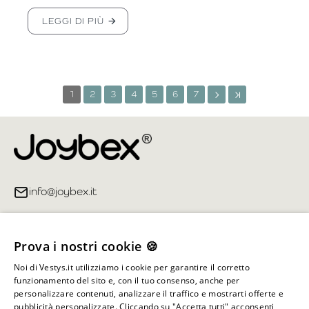
LEGGI DI PIÙ
1
2
3
4
5
6
7
info@joybex.it
Link utili
Prova i nostri cookie 🍪
Account
Noi di Vestys.it utilizziamo i cookie per garantire il corretto
funzionamento del sito e, con il tuo consenso, anche per
Informazioni sul negozio
personalizzare contenuti, analizzare il traffico e mostrarti offerte e
pubblicità personalizzate. Cliccando su "Accetta tutti" acconsenti