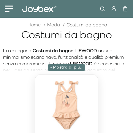
home
Home
Moda
Costumi da bagno
Costumi da bagno
La categoria
Costumi da bagno LIEWOOD
unisce
minimalismo scandinavo, funzionalità e qualità premium
senza compromessi. Il marchio
LIEWOOD
è riconosciuto
per il design senza tempo, la selezione accurata dei
materiali e la precisione nelle finiture. Ogni modello è
progettato per offrire massimo comfort, libertà di
movimento e protezione affidabile durante le lunghe
giornate estive trascorse al mare o in piscina.
I costumi da bagno LIEWOOD
sono la scelta ideale per le
vacanze al mare, le giornate in spiaggia o il divertimento in
piscina. I materiali ad asciugatura rapida e delicati sulla
pelle garantiscono comfort per tutto il giorno, mentre le
linee studiate sostengono il movimento naturale durante il