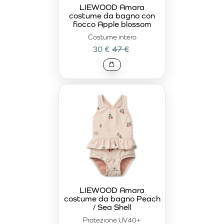
nuoto e il gioco. La qualità premium assicura che i costumi
LIEWOOD Amara
costume da bagno con
mantengano forma e resistenza anche dopo utilizzi
fiocco Apple blossom
frequenti.
Costume intero
La collezione estiva premium LIEWOOD
è dedicata alle
30 €
47 €
famiglie che non accettano compromessi tra estetica,
qualità e durata. I costumi da bagno non sono solo un
capo funzionale per l’estate, ma anche un elemento stiloso
che completa armoniosamente il look. Il design senza
tempo permette di abbinarli facilmente ad altri articoli
della collezione LIEWOOD, garantendo uno stile elegante
stagione dopo stagione.
LIEWOOD Amara
costume da bagno Peach
/ Sea Shell
Protezione UV40+