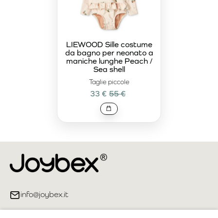
LIEWOOD Sille costume
da bagno per neonato a
maniche lunghe Peach /
Sea shell
Taglie piccole
33 €
55 €
info@joybex.it
Link utili