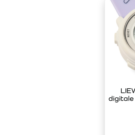
Gli orologi sono
resistenti all’acqua
, hanno la funzione svegl
accessorio affidabile per bambini dai 4 anni.
LIE
digital