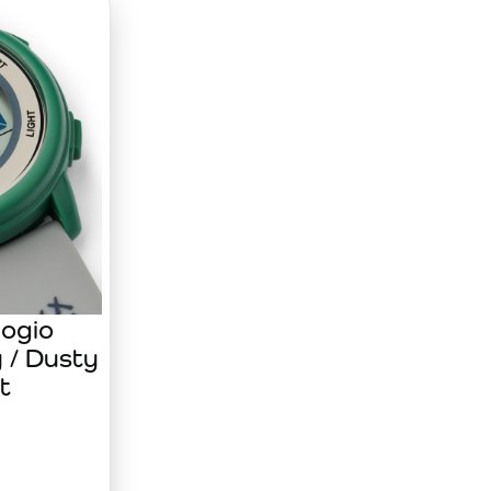
zabili. La batteria sostituibile e il comfort li rendono un
ogio
y / Dusty
t