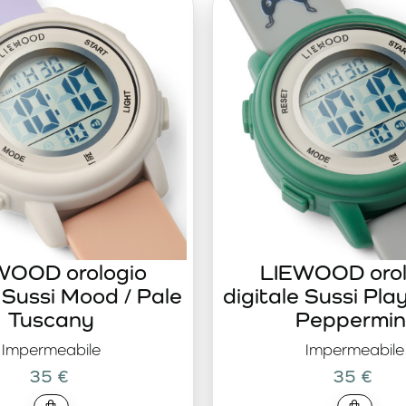
ia, layout del display modificabile e colori della luce personaliz
WOOD orologio
LIEWOOD orol
e Sussi Mood / Pale
digitale Sussi Pla
Tuscany
Peppermin
Impermeabile
Impermeabile
35 €
35 €