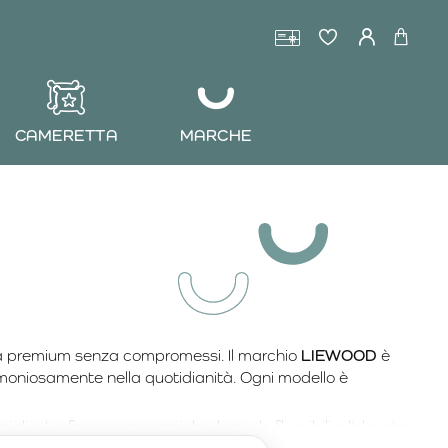
CAMERETTA
MARCHE
tà premium senza compromessi. Il marchio
LIEWOOD
è
 armoniosamente nella quotidianità. Ogni modello è
miglia. Le forme ergonomiche, le suole flessibili e l’elevata