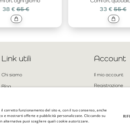
mfort ogni giorno
Comfort quotidi
38 €
65 €
33 €
55 €
Link utili
Account
Chi siamo
Il mio account
Registrazione
Blog
Accedi
Contatto
Sitemap
Domande frequenti
e il corretto funzionamento del sito e, con il tuo consenso, anche
ico e mostrarti offerte e pubblicità personalizzate. Cliccando su
RIF
 In alternativa puoi scegliere quali cookie autorizzare.