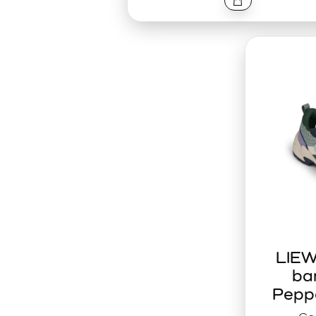
LIEW
ba
Peppe