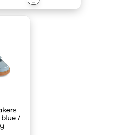
kers
blue /
vy