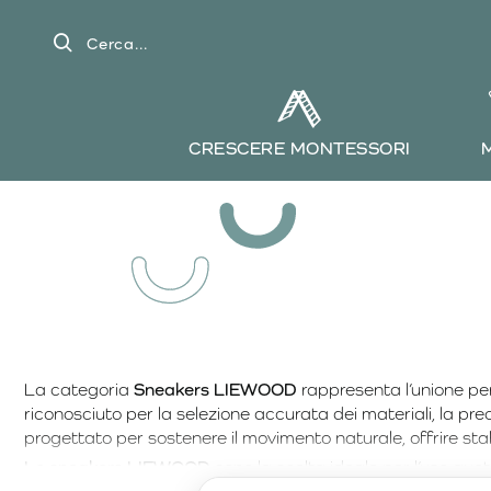
Cerca...
CRESCERE MONTESSORI
La categoria
Sneakers LIEWOOD
rappresenta l’unione pe
riconosciuto per la selezione accurata dei materiali, la pre
progettato per sostenere il movimento naturale, offrire stab
Le sneakers LIEWOOD
sono la scelta ideale per l’uso quotid