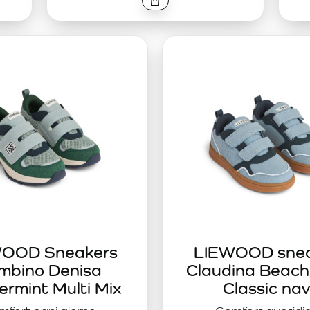
OOD Sneakers
LIEWOOD snea
mbino Denisa
Claudina Beach 
rmint Multi Mix
Classic na