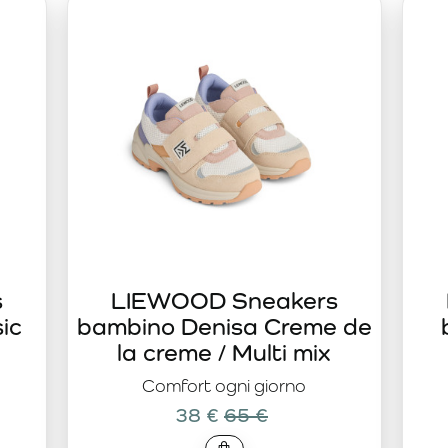
teriali utilizzati sono traspiranti, delicati a contatto con la p
lie che non accettano compromessi tra qualità, durata ed est
iche senza rinunciare allo stile. Il design senza tempo permett
e ed elegante dell’outfit quotidiano.
s
LIEWOOD Sneakers
ic
bambino Denisa Creme de
la creme / Multi mix
Comfort ogni giorno
38 €
65 €