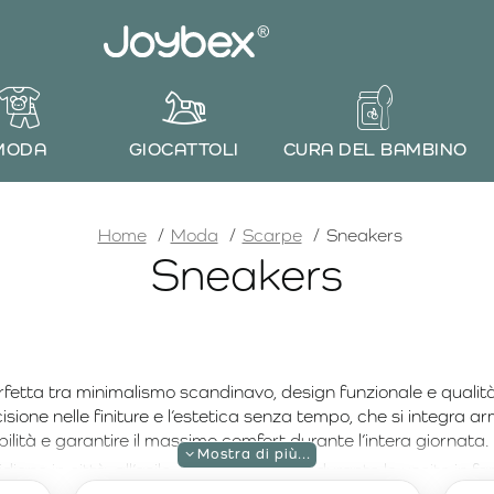
MODA
GIOCATTOLI
CURA DEL BAMBINO
home
Home
Moda
Scarpe
Sneakers
Sneakers
rfetta tra minimalismo scandinavo, design funzionale e quali
cisione nelle finiture e l’estetica senza tempo, che si integra
ilità e garantire il massimo comfort durante l’intera giornata.
iano in città, all’asilo, al parco giochi o durante le uscite in fa