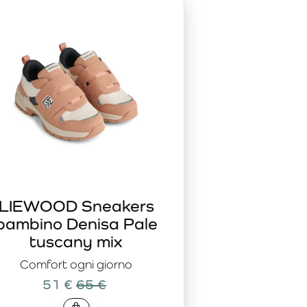
elle e sufficientemente resistenti per affrontare uno stile di
etica. Rappresentano un investimento consapevole in
e abbinamenti versatili con gli altri capi della collezione
LIEWOOD Sneakers
bambino Denisa Pale
tuscany mix
Comfort ogni giorno
51 €
65 €