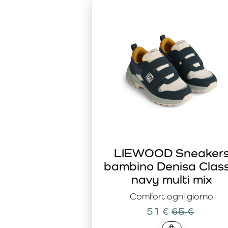
qualità di realizzazione assicurano comfort a ogni passo. I ma
vita attivo.
Le sneakers premium LIEWOOD
sono dedicate alle famig
calzature affidabili, capaci di accompagnare giornate dinam
moda LIEWOOD, rendendo le sneakers un elemento essenzial
LIEWOOD Sneaker
bambino Denisa Class
navy multi mix
Comfort ogni giorno
51 €
65 €