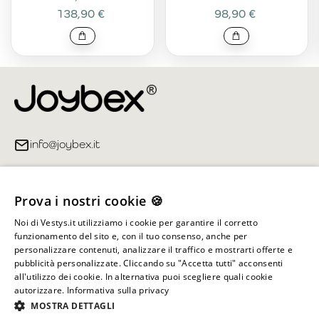
138,90 €
98,90 €
info@joybex.it
Link utili
Prova i nostri cookie 🍪
Account
Noi di Vestys.it utilizziamo i cookie per garantire il corretto
funzionamento del sito e, con il tuo consenso, anche per
Informazioni sul negozio
personalizzare contenuti, analizzare il traffico e mostrarti offerte e
pubblicità personalizzate. Cliccando su "Accetta tutti" acconsenti
all'utilizzo dei cookie. In alternativa puoi scegliere quali cookie
autorizzare.
Informativa sulla privacy
Tutti i diritti riservati ©
2026
Joybex.it
MOSTRA DETTAGLI