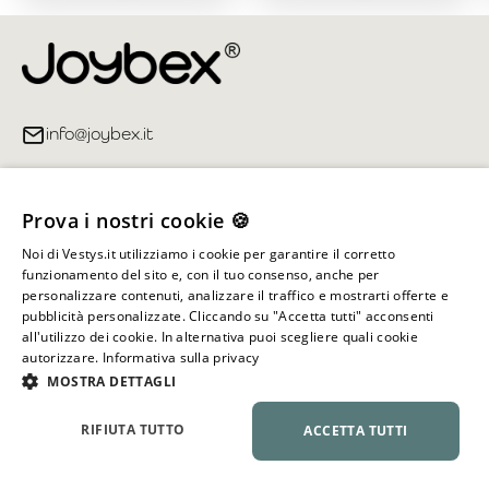
info@joybex.it
Link utili
Prova i nostri cookie 🍪
Account
Noi di Vestys.it utilizziamo i cookie per garantire il corretto
funzionamento del sito e, con il tuo consenso, anche per
Informazioni sul negozio
personalizzare contenuti, analizzare il traffico e mostrarti offerte e
pubblicità personalizzate. Cliccando su "Accetta tutti" acconsenti
all'utilizzo dei cookie. In alternativa puoi scegliere quali cookie
autorizzare.
Informativa sulla privacy
Tutti i diritti riservati ©
2026
Joybex.it
MOSTRA DETTAGLI
RIFIUTA TUTTO
ACCETTA TUTTI