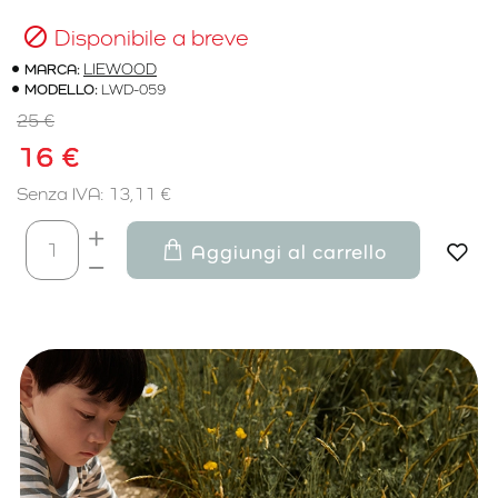
Disponibile a breve
MARCA:
LIEWOOD
MODELLO:
LWD-059
25 €
16 €
Senza IVA: 13,11 €
Aggiungi al carrello