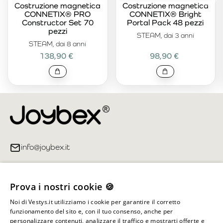
Costruzione magnetica
Costruzione magnetica
CONNETIX® PRO
CONNETIX® Bright
Constructor Set 70
Portal Pack 48 pezzi
pezzi
STEAM, dai 3 anni
STEAM, dai 8 anni
138,90 €
98,90 €
info@joybex.it
Link utili
Prova i nostri cookie 🍪
Account
Noi di Vestys.it utilizziamo i cookie per garantire il corretto
funzionamento del sito e, con il tuo consenso, anche per
Informazioni sul negozio
personalizzare contenuti, analizzare il traffico e mostrarti offerte e