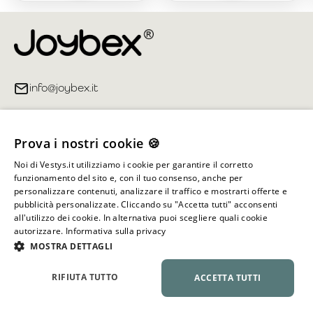
info@joybex.it
Link utili
Prova i nostri cookie 🍪
Account
Noi di Vestys.it utilizziamo i cookie per garantire il corretto
funzionamento del sito e, con il tuo consenso, anche per
Informazioni sul negozio
personalizzare contenuti, analizzare il traffico e mostrarti offerte e
pubblicità personalizzate. Cliccando su "Accetta tutti" acconsenti
all'utilizzo dei cookie. In alternativa puoi scegliere quali cookie
autorizzare.
Informativa sulla privacy
Tutti i diritti riservati ©
2026
Joybex.it
MOSTRA DETTAGLI
RIFIUTA TUTTO
ACCETTA TUTTI