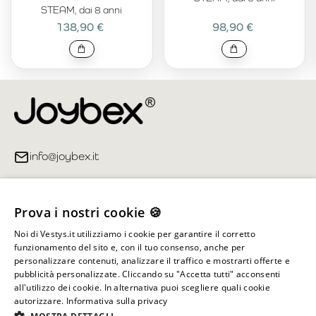
STEAM, dai 8 anni
138,90 €
98,90 €
info@joybex.it
Link utili
Prova i nostri cookie 🍪
Account
Noi di Vestys.it utilizziamo i cookie per garantire il corretto
funzionamento del sito e, con il tuo consenso, anche per
Informazioni sul negozio
personalizzare contenuti, analizzare il traffico e mostrarti offerte e
pubblicità personalizzate. Cliccando su "Accetta tutti" acconsenti
all'utilizzo dei cookie. In alternativa puoi scegliere quali cookie
autorizzare.
Informativa sulla privacy
Tutti i diritti riservati ©
2026
Joybex.it