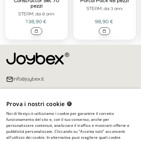
Constructor Set 70
Portal Pack 48 pezzi
pezzi
STEAM, dai 3 anni
STEAM, dai 8 anni
138,90 €
98,90 €
info@joybex.it
Link utili
Prova i nostri cookie 🍪
Account
Noi di Vestys.it utilizziamo i cookie per garantire il corretto
funzionamento del sito e, con il tuo consenso, anche per
Informazioni sul negozio
personalizzare contenuti, analizzare il traffico e mostrarti offerte e
pubblicità personalizzate. Cliccando su "Accetta tutti" acconsenti
all'utilizzo dei cookie. In alternativa puoi scegliere quali cookie