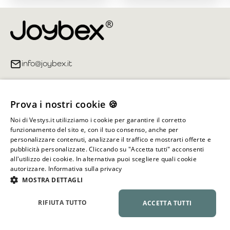
info@joybex.it
Link utili
Prova i nostri cookie 🍪
Account
Noi di Vestys.it utilizziamo i cookie per garantire il corretto
funzionamento del sito e, con il tuo consenso, anche per
Informazioni sul negozio
personalizzare contenuti, analizzare il traffico e mostrarti offerte e
pubblicità personalizzate. Cliccando su "Accetta tutti" acconsenti
all'utilizzo dei cookie. In alternativa puoi scegliere quali cookie
autorizzare.
Informativa sulla privacy
Tutti i diritti riservati ©
2026
Joybex.it
MOSTRA DETTAGLI
RIFIUTA TUTTO
ACCETTA TUTTI