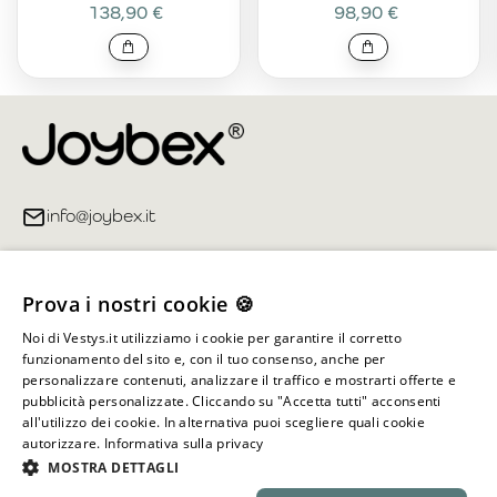
138,90 €
98,90 €
info@joybex.it
Link utili
Prova i nostri cookie 🍪
Account
Noi di Vestys.it utilizziamo i cookie per garantire il corretto
funzionamento del sito e, con il tuo consenso, anche per
Informazioni sul negozio
personalizzare contenuti, analizzare il traffico e mostrarti offerte e
pubblicità personalizzate. Cliccando su "Accetta tutti" acconsenti
all'utilizzo dei cookie. In alternativa puoi scegliere quali cookie
autorizzare.
Informativa sulla privacy
Tutti i diritti riservati ©
2026
Joybex.it
MOSTRA DETTAGLI