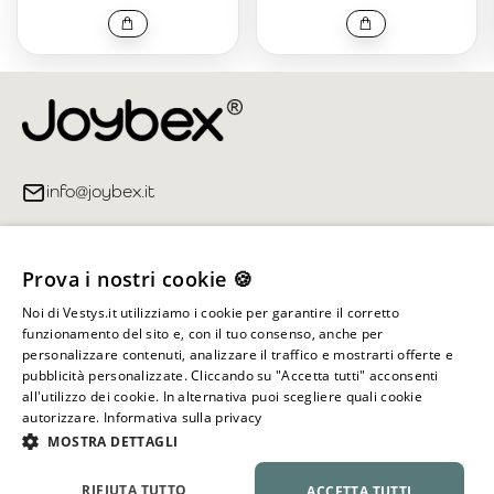
info@joybex.it
Link utili
Prova i nostri cookie 🍪
Account
Noi di Vestys.it utilizziamo i cookie per garantire il corretto
funzionamento del sito e, con il tuo consenso, anche per
Informazioni sul negozio
personalizzare contenuti, analizzare il traffico e mostrarti offerte e
pubblicità personalizzate. Cliccando su "Accetta tutti" acconsenti
all'utilizzo dei cookie. In alternativa puoi scegliere quali cookie
autorizzare.
Informativa sulla privacy
Tutti i diritti riservati ©
2026
Joybex.it
MOSTRA DETTAGLI
RIFIUTA TUTTO
ACCETTA TUTTI