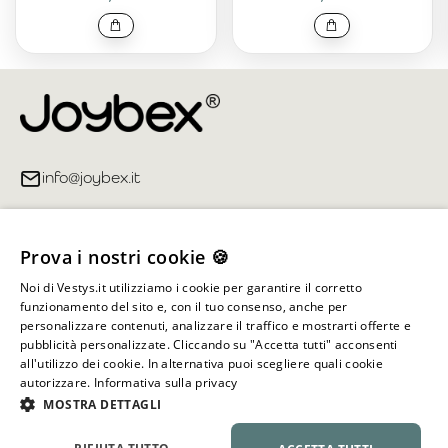
info@joybex.it
Link utili
Prova i nostri cookie 🍪
Account
Noi di Vestys.it utilizziamo i cookie per garantire il corretto
funzionamento del sito e, con il tuo consenso, anche per
Informazioni sul negozio
personalizzare contenuti, analizzare il traffico e mostrarti offerte e
pubblicità personalizzate. Cliccando su "Accetta tutti" acconsenti
all'utilizzo dei cookie. In alternativa puoi scegliere quali cookie
autorizzare.
Informativa sulla privacy
Tutti i diritti riservati ©
2026
Joybex.it
MOSTRA DETTAGLI