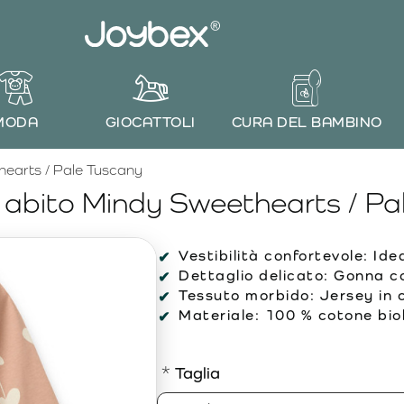
MODA
GIOCATTOLI
CURA DEL BAMBINO
earts / Pale Tuscany
bito Mindy Sweethearts / Pa
Vestibilità confortevole:
Idea
Dettaglio delicato:
Gonna co
Tessuto morbido:
Jersey in c
Materiale:
100 % cotone biol
Taglia