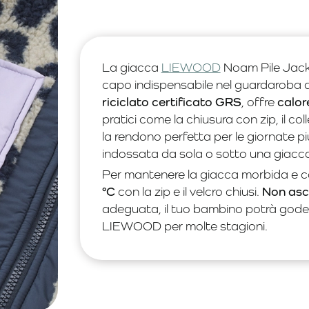
La giacca
LIEWOOD
Noam Pile Jack
capo indispensabile nel guardaroba 
riciclato certificato GRS
, offre
calore
pratici come la chiusura con zip, il colle
la rendono perfetta per le giornate pi
indossata da sola o sotto una giacc
Per mantenere la giacca morbida e con
°C
con la zip e il velcro chiusi.
Non asci
adeguata, il tuo bambino potrà goder
LIEWOOD per molte stagioni.