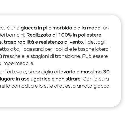
et è una
giacca in pile morbida e alla moda
, un
dei bambini.
Realizzata al 100% in poliestere
, traspirabilità e resistenza al vento
. I dettagli
tto alto, i passanti per i pollici e le tasche laterali
ù fresche e le stagioni di transizione. Può essere
a impermeabile.
fortevole, si consiglia di
lavarla a massimo 30
ugare in asciugatrice e non stirare
. Con la cura
si la comodità e lo stile di questa amata giacca