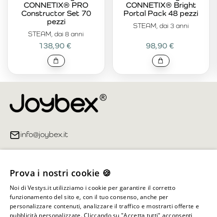
CONNETIX® PRO
CONNETIX® Bright
Constructor Set 70
Portal Pack 48 pezzi
pezzi
STEAM, dai 3 anni
STEAM, dai 8 anni
138,90 €
98,90 €
info@joybex.it
Link utili
Prova i nostri cookie 🍪
Account
Noi di Vestys.it utilizziamo i cookie per garantire il corretto
funzionamento del sito e, con il tuo consenso, anche per
Informazioni sul negozio
personalizzare contenuti, analizzare il traffico e mostrarti offerte e
pubblicità personalizzate. Cliccando su "Accetta tutti" acconsenti