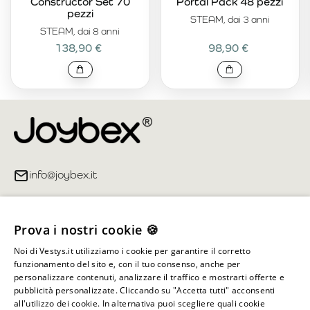
Constructor Set 70
Portal Pack 48 pezzi
pezzi
STEAM, dai 3 anni
STEAM, dai 8 anni
138,90 €
98,90 €
info@joybex.it
Link utili
Prova i nostri cookie 🍪
Account
Noi di Vestys.it utilizziamo i cookie per garantire il corretto
funzionamento del sito e, con il tuo consenso, anche per
Informazioni sul negozio
personalizzare contenuti, analizzare il traffico e mostrarti offerte e
pubblicità personalizzate. Cliccando su "Accetta tutti" acconsenti
all'utilizzo dei cookie. In alternativa puoi scegliere quali cookie