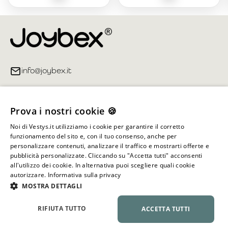
info@joybex.it
Link utili
Prova i nostri cookie 🍪
Account
Noi di Vestys.it utilizziamo i cookie per garantire il corretto
funzionamento del sito e, con il tuo consenso, anche per
Informazioni sul negozio
personalizzare contenuti, analizzare il traffico e mostrarti offerte e
pubblicità personalizzate. Cliccando su "Accetta tutti" acconsenti
all'utilizzo dei cookie. In alternativa puoi scegliere quali cookie
autorizzare.
Informativa sulla privacy
Tutti i diritti riservati ©
2026
Joybex.it
MOSTRA DETTAGLI
RIFIUTA TUTTO
ACCETTA TUTTI