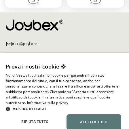
info@joybex.it
Link utili
Prova i nostri cookie 🍪
Account
Noi di Vestys.it utilizziamo i cookie per garantire il corretto
funzionamento del sito e, con il tuo consenso, anche per
Informazioni sul negozio
personalizzare contenuti, analizzare il traffico e mostrarti offerte e
pubblicità personalizzate. Cliccando su "Accetta tutti" acconsenti
all'utilizzo dei cookie. In alternativa puoi scegliere quali cookie
autorizzare.
Informativa sulla privacy
Tutti i diritti riservati ©
2026
Joybex.it
MOSTRA DETTAGLI
RIFIUTA TUTTO
ACCETTA TUTTI