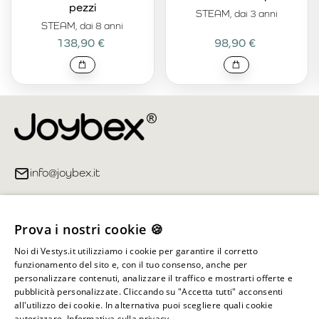
pezzi
STEAM, dai 3 anni
STEAM, dai 8 anni
138,90 €
98,90 €
info@joybex.it
Link utili
Prova i nostri cookie 🍪
Account
Noi di Vestys.it utilizziamo i cookie per garantire il corretto
funzionamento del sito e, con il tuo consenso, anche per
Informazioni sul negozio
personalizzare contenuti, analizzare il traffico e mostrarti offerte e
pubblicità personalizzate. Cliccando su "Accetta tutti" acconsenti
all'utilizzo dei cookie. In alternativa puoi scegliere quali cookie
autorizzare.
Informativa sulla privacy