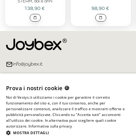
STEAM, dai 8 anni
138,90 €
98,90 €
info@joybex.it
Link utili
Prova i nostri cookie 🍪
Account
Noi di Vestys.it utilizziamo i cookie per garantire il corretto
funzionamento del sito e, con il tuo consenso, anche per
Informazioni sul negozio
personalizzare contenuti, analizzare il traffico e mostrarti offerte e
pubblicità personalizzate. Cliccando su "Accetta tutti" acconsenti
all'utilizzo dei cookie. In alternativa puoi scegliere quali cookie
autorizzare.
Informativa sulla privacy
Tutti i diritti riservati ©
2026
Joybex.it
MOSTRA DETTAGLI