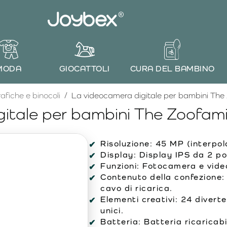
MODA
GIOCATTOLI
CURA DEL BAMBINO
fiche e binocoli
La videocamera digitale per bambini The 
itale per bambini The Zoofami
Risoluzione:
45 MP (interpola
Display:
Display IPS da 2 pol
Funzioni:
Fotocamera e video
Contenuto della confezione:
cavo di ricarica.
Elementi creativi:
24 diverten
unici.
Batteria:
Batteria ricaricabi