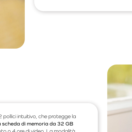
ollici intuitivo, che protegge la
a scheda di memoria da 32 GB
to o 4 ore di video. La modalità