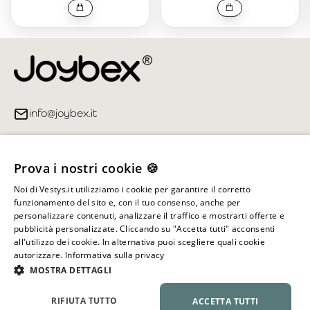
info@joybex.it
Link utili
Prova i nostri cookie 🍪
Account
Noi di Vestys.it utilizziamo i cookie per garantire il corretto
funzionamento del sito e, con il tuo consenso, anche per
Informazioni sul negozio
personalizzare contenuti, analizzare il traffico e mostrarti offerte e
pubblicità personalizzate. Cliccando su "Accetta tutti" acconsenti
all'utilizzo dei cookie. In alternativa puoi scegliere quali cookie
autorizzare.
Informativa sulla privacy
Tutti i diritti riservati ©
2026
Joybex.it
MOSTRA DETTAGLI
RIFIUTA TUTTO
ACCETTA TUTTI