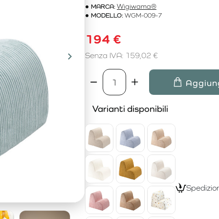
MARCA:
Wigiwama®
MODELLO:
WGM-009-7
194 €
Senza IVA: 159,02 €
Aggiung
Varianti disponibili
Spedizion