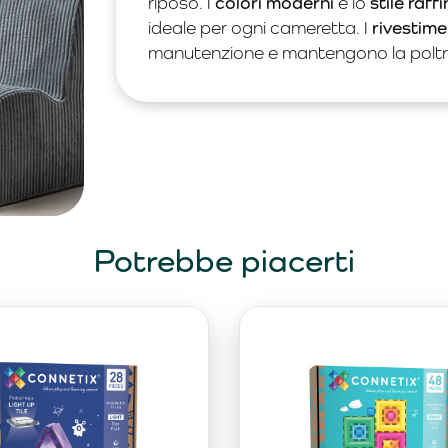
riposo. I
colori moderni
e lo
stile raff
ideale per ogni cameretta. I
rivestime
manutenzione e mantengono la poltr
Potrebbe piacerti