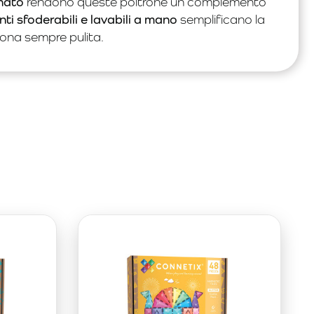
inato
rendono queste poltrone un complemento
nti sfoderabili e lavabili a mano
semplificano la
ona sempre pulita.