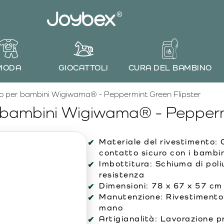
MODA
GIOCATTOLI
CURA DEL BAMBINO
tto per bambini Wigiwama® - Peppermint Green Flipster
r bambini Wigiwama® - Pepperm
Materiale del rivestimento:
C
contatto sicuro con i bambin
Imbottitura:
Schiuma di poli
resistenza
Dimensioni:
78 x 67 x 57 cm 
Manutenzione:
Rivestimento 
mano
Artigianalità:
Lavorazione pr