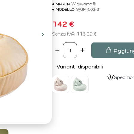
MARCA:
Wigiwama®
MODELLO:
WGM-003-3
142 €
Senza IVA: 116,39 €
Aggiung
Varianti disponibili
Spedizion