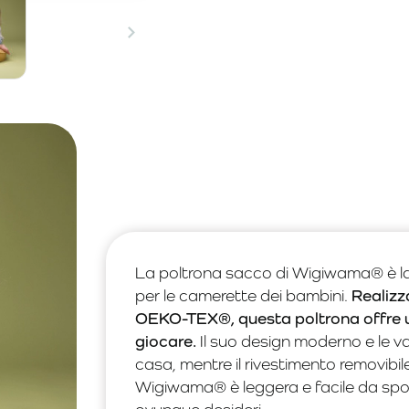
La poltrona sacco di Wigiwama® è la 
per le camerette dei bambini.
Realizza
OEKO-TEX®, questa poltrona offre un
giocare.
Il suo design moderno e le va
casa, mentre il rivestimento removibi
Wigiwama® è leggera e facile da spost