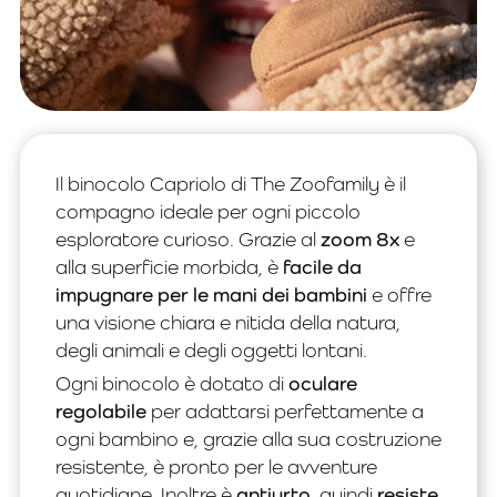
Il binocolo Capriolo di The Zoofamily è il
compagno ideale per ogni piccolo
esploratore curioso. Grazie al
zoom 8x
e
alla superficie morbida, è
facile da
impugnare per le mani dei bambini
e offre
una visione chiara e nitida della natura,
degli animali e degli oggetti lontani.
Ogni binocolo è dotato di
oculare
regolabile
per adattarsi perfettamente a
ogni bambino e, grazie alla sua costruzione
resistente, è pronto per le avventure
quotidiane. Inoltre è
antiurto
, quindi
resiste