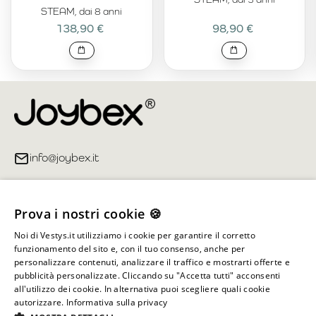
STEAM, dai 8 anni
138,90 €
98,90 €
info@joybex.it
Link utili
Prova i nostri cookie 🍪
Account
Noi di Vestys.it utilizziamo i cookie per garantire il corretto
funzionamento del sito e, con il tuo consenso, anche per
Informazioni sul negozio
personalizzare contenuti, analizzare il traffico e mostrarti offerte e
pubblicità personalizzate. Cliccando su "Accetta tutti" acconsenti
all'utilizzo dei cookie. In alternativa puoi scegliere quali cookie
autorizzare.
Informativa sulla privacy
Tutti i diritti riservati ©
2026
Joybex.it