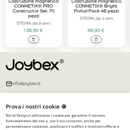
Costruzione magnetica
Costruzione magnetica
CONNETIX® PRO
CONNETIX® Bright
Constructor Set 70
Portal Pack 48 pezzi
pezzi
STEAM, dai 3 anni
STEAM, dai 8 anni
138,90 €
98,90 €
info@joybex.it
Link utili
Prova i nostri cookie 🍪
Account
Noi di Vestys.it utilizziamo i cookie per garantire il corretto
funzionamento del sito e, con il tuo consenso, anche per
Informazioni sul negozio
personalizzare contenuti, analizzare il traffico e mostrarti offerte e