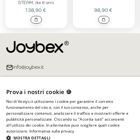
STEAM, dai 8 anni
138,90 €
98,90 €
info@joybex.it
Link utili
Prova i nostri cookie 🍪
Account
Noi di Vestys.it utilizziamo i cookie per garantire il corretto
funzionamento del sito e, con il tuo consenso, anche per
Informazioni sul negozio
personalizzare contenuti, analizzare il traffico e mostrarti offerte e
pubblicità personalizzate. Cliccando su "Accetta tutti" acconsenti
all'utilizzo dei cookie. In alternativa puoi scegliere quali cookie
autorizzare.
Informativa sulla privacy
Tutti i diritti riservati ©
2026
Joybex.it
MOSTRA DETTAGLI