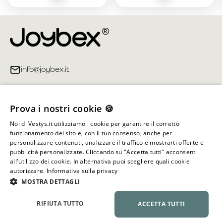
info@joybex.it
Link utili
Prova i nostri cookie 🍪
Account
Noi di Vestys.it utilizziamo i cookie per garantire il corretto
funzionamento del sito e, con il tuo consenso, anche per
Informazioni sul negozio
personalizzare contenuti, analizzare il traffico e mostrarti offerte e
pubblicità personalizzate. Cliccando su "Accetta tutti" acconsenti
all'utilizzo dei cookie. In alternativa puoi scegliere quali cookie
autorizzare.
Informativa sulla privacy
Tutti i diritti riservati ©
2026
Joybex.it
MOSTRA DETTAGLI
RIFIUTA TUTTO
ACCETTA TUTTI