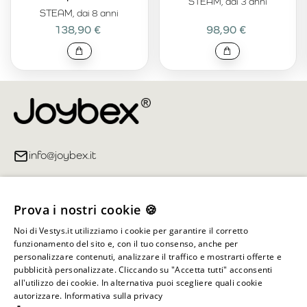
STEAM, dai 3 anni
STEAM, dai 8 anni
138,90 €
98,90 €
info@joybex.it
Link utili
Prova i nostri cookie 🍪
Account
Noi di Vestys.it utilizziamo i cookie per garantire il corretto
funzionamento del sito e, con il tuo consenso, anche per
Informazioni sul negozio
personalizzare contenuti, analizzare il traffico e mostrarti offerte e
pubblicità personalizzate. Cliccando su "Accetta tutti" acconsenti
all'utilizzo dei cookie. In alternativa puoi scegliere quali cookie
autorizzare.
Informativa sulla privacy
Tutti i diritti riservati ©
2026
Joybex.it