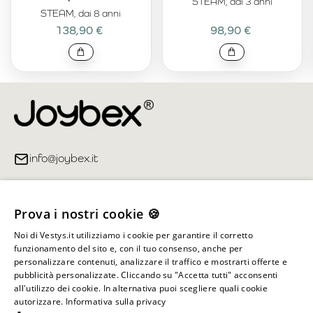
STEAM, dai 3 anni
STEAM, dai 8 anni
138,90 €
98,90 €
info@joybex.it
Link utili
Prova i nostri cookie 🍪
Account
Noi di Vestys.it utilizziamo i cookie per garantire il corretto
funzionamento del sito e, con il tuo consenso, anche per
Informazioni sul negozio
personalizzare contenuti, analizzare il traffico e mostrarti offerte e
pubblicità personalizzate. Cliccando su "Accetta tutti" acconsenti
all'utilizzo dei cookie. In alternativa puoi scegliere quali cookie
autorizzare.
Informativa sulla privacy
Tutti i diritti riservati ©
2026
Joybex.it